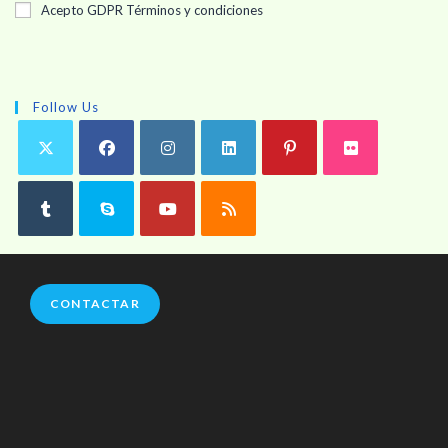
Acepto GDPR Términos y condiciones
Follow Us
Se
abre
en
CONTACTAR
tu
aplicación