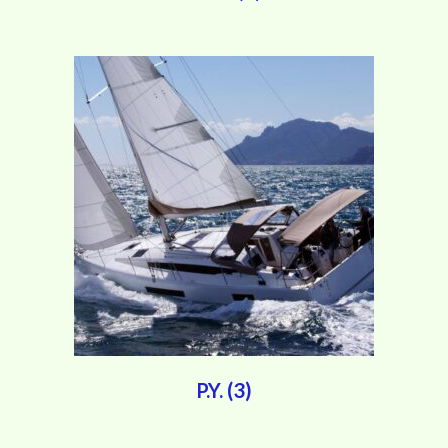
P.Y.
(3)