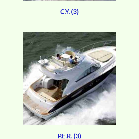
C.Y.
(3)
P.E.R.
(3)